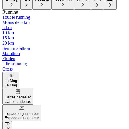
Running
Tout le running
Moins de 5 km
5 km
10 km
15 km
20 km
Semi-marathon
Marathon
Ekiden
Ultra-running
Cross
Le Mag
Le Mag
Cartes cadeaux
Cartes cadeaux
Espace organisateur
Espace organisateur
FR
FR