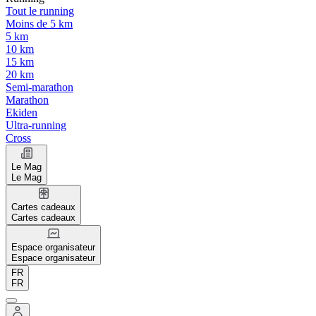
Tout le running
Moins de 5 km
5 km
10 km
15 km
20 km
Semi-marathon
Marathon
Ekiden
Ultra-running
Cross
Le Mag
Le Mag
Cartes cadeaux
Cartes cadeaux
Espace organisateur
Espace organisateur
FR
FR