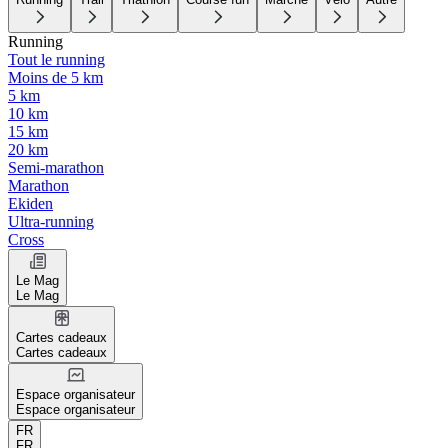
Running
Tout le running
Moins de 5 km
5 km
10 km
15 km
20 km
Semi-marathon
Marathon
Ekiden
Ultra-running
Cross
Le Mag
Le Mag
Cartes cadeaux
Cartes cadeaux
Espace organisateur
Espace organisateur
FR
FR