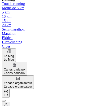
Tout le running
Moins de 5 km
5 km
10 km
15 km
20 km
Semi-marathon
Marathon
Ekiden
Ultra-running
Cross
Le Mag
Le Mag
Cartes cadeaux
Cartes cadeaux
Espace organisateur
Espace organisateur
FR
FR