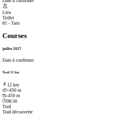
Date à confirmer
Lieu
Teillet
81 - Tarn
Courses
juillet 2027
Date à confirmer
Trail 12 km
12
km
+450
m
-450
m
08:30
Trail
Trail découverte