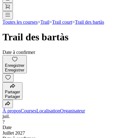
Toutes les courses
>
Trail
>
Trail court
>
Trail des bartàs
Trail des bartàs
Date à confirmer
Enregistrer
Enregistrer
Partager
Partager
À propos
Courses
Localisation
Organisateur
juil.
?
Date
Juillet 2027