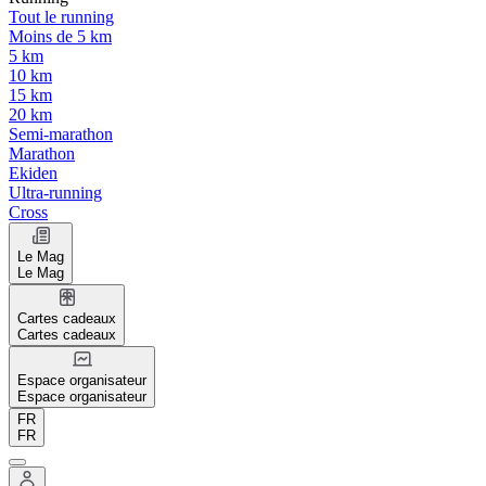
Tout le running
Moins de 5 km
5 km
10 km
15 km
20 km
Semi-marathon
Marathon
Ekiden
Ultra-running
Cross
Le Mag
Le Mag
Cartes cadeaux
Cartes cadeaux
Espace organisateur
Espace organisateur
FR
FR