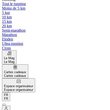
Tout le running
Moins de 5 km
5 km
10 km
15 km
20 km
Semi-marathon
Marathon
Ekiden
Ultra-running
Cross
Le Mag
Le Mag
Cartes cadeaux
Cartes cadeaux
Espace organisateur
Espace organisateur
FR
FR