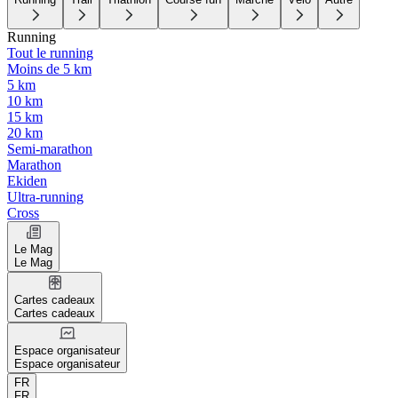
Running
Tout le running
Moins de 5 km
5 km
10 km
15 km
20 km
Semi-marathon
Marathon
Ekiden
Ultra-running
Cross
Le Mag
Le Mag
Cartes cadeaux
Cartes cadeaux
Espace organisateur
Espace organisateur
FR
FR