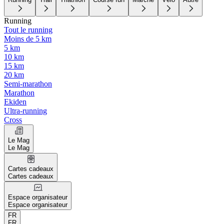
Running
Tout le running
Moins de 5 km
5 km
10 km
15 km
20 km
Semi-marathon
Marathon
Ekiden
Ultra-running
Cross
Le Mag
Le Mag
Cartes cadeaux
Cartes cadeaux
Espace organisateur
Espace organisateur
FR
FR