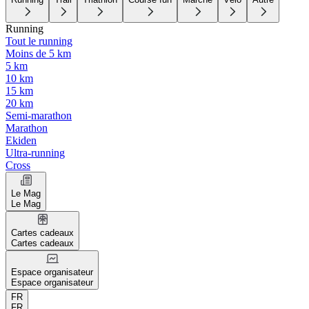
Running
Tout le running
Moins de 5 km
5 km
10 km
15 km
20 km
Semi-marathon
Marathon
Ekiden
Ultra-running
Cross
Le Mag
Le Mag
Cartes cadeaux
Cartes cadeaux
Espace organisateur
Espace organisateur
FR
FR