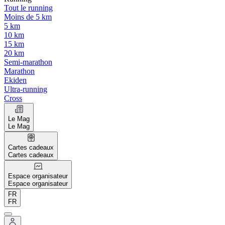
Tout le running
Moins de 5 km
5 km
10 km
15 km
20 km
Semi-marathon
Marathon
Ekiden
Ultra-running
Cross
Le Mag
Le Mag
Cartes cadeaux
Cartes cadeaux
Espace organisateur
Espace organisateur
FR
FR