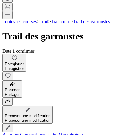
Toutes les courses
>
Trail
>
Trail court
>
Trail des garroustes
Trail des garroustes
Date à confirmer
Enregistrer
Enregistrer
Partager
Partager
Proposer une modification
Proposer une modification
À propos
Courses
Localisation
Organisateur