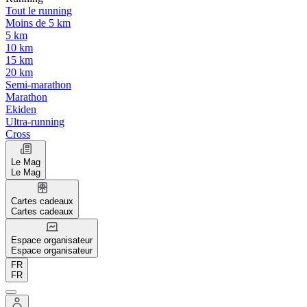
Tout le running
Moins de 5 km
5 km
10 km
15 km
20 km
Semi-marathon
Marathon
Ekiden
Ultra-running
Cross
Le Mag
Le Mag
Cartes cadeaux
Cartes cadeaux
Espace organisateur
Espace organisateur
FR
FR