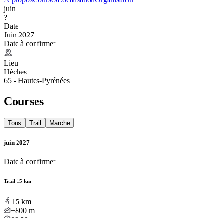
juin
?
Date
Juin 2027
Date à confirmer
Lieu
Hèches
65 - Hautes-Pyrénées
Courses
Tous
Trail
Marche
juin 2027
Date à confirmer
Trail 15 km
15
km
+800
m