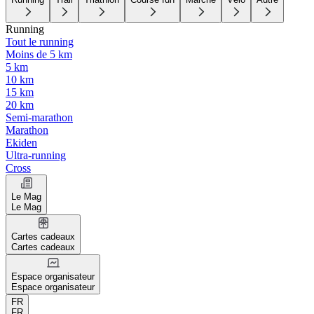
Running
Tout le running
Moins de 5 km
5 km
10 km
15 km
20 km
Semi-marathon
Marathon
Ekiden
Ultra-running
Cross
Le Mag
Le Mag
Cartes cadeaux
Cartes cadeaux
Espace organisateur
Espace organisateur
FR
FR