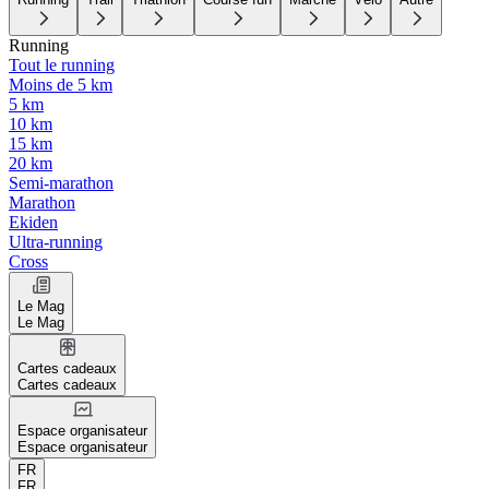
Running
Tout le running
Moins de 5 km
5 km
10 km
15 km
20 km
Semi-marathon
Marathon
Ekiden
Ultra-running
Cross
Le Mag
Le Mag
Cartes cadeaux
Cartes cadeaux
Espace organisateur
Espace organisateur
FR
FR