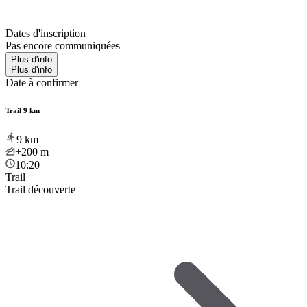
Dates d'inscription
Pas encore communiquées
Plus d'info
Plus d'info
Date à confirmer
Trail 9 km
9
km
+200
m
10:20
Trail
Trail découverte