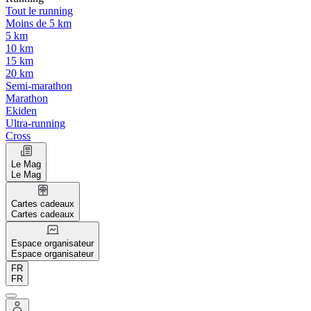
Tout le running
Moins de 5 km
5 km
10 km
15 km
20 km
Semi-marathon
Marathon
Ekiden
Ultra-running
Cross
Le Mag
Le Mag
Cartes cadeaux
Cartes cadeaux
Espace organisateur
Espace organisateur
FR
FR