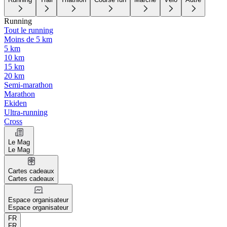
Running
Tout le running
Moins de 5 km
5 km
10 km
15 km
20 km
Semi-marathon
Marathon
Ekiden
Ultra-running
Cross
Le Mag
Le Mag
Cartes cadeaux
Cartes cadeaux
Espace organisateur
Espace organisateur
FR
FR