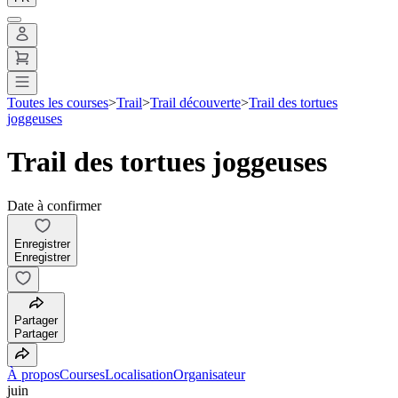
Toutes les courses
>
Trail
>
Trail découverte
>
Trail des tortues
joggeuses
Trail des tortues joggeuses
Date à confirmer
Enregistrer
Enregistrer
Partager
Partager
À propos
Courses
Localisation
Organisateur
juin