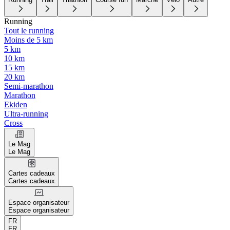
Running
Tout le running
Moins de 5 km
5 km
10 km
15 km
20 km
Semi-marathon
Marathon
Ekiden
Ultra-running
Cross
Le Mag
Le Mag
Cartes cadeaux
Cartes cadeaux
Espace organisateur
Espace organisateur
FR
FR