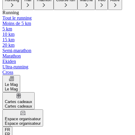
Running
Tout le running
Moins de 5 km
5 km
10 km
15 km
20 km
Semi-marathon
Marathon
Ekiden
Ultra-running
Cross
Le Mag
Le Mag
Cartes cadeaux
Cartes cadeaux
Espace organisateur
Espace organisateur
FR
FR