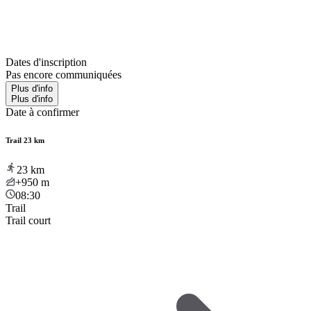
Dates d'inscription
Pas encore communiquées
Plus d'info
Plus d'info
Date à confirmer
Trail 23 km
23
km
+950
m
08:30
Trail
Trail court