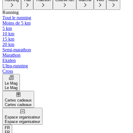
Running
Tout le running
Moins de 5 km
5 km
10 km
15 km
20 km
Semi-marathon
Marathon
Ekiden
Ultra-running
Cross
Le Mag
Le Mag
Cartes cadeaux
Cartes cadeaux
Espace organisateur
Espace organisateur
FR
FR