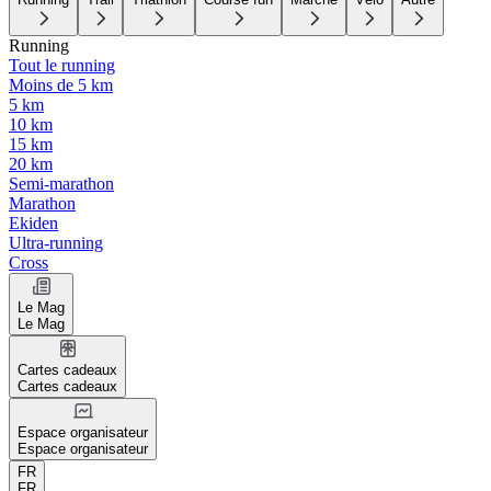
Running
Tout le running
Moins de 5 km
5 km
10 km
15 km
20 km
Semi-marathon
Marathon
Ekiden
Ultra-running
Cross
Le Mag
Le Mag
Cartes cadeaux
Cartes cadeaux
Espace organisateur
Espace organisateur
FR
FR