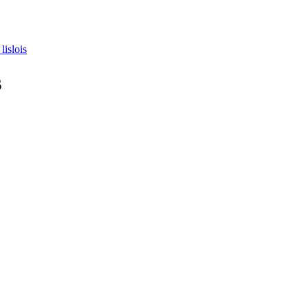
lislois
s