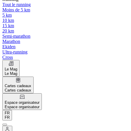
Tout le running
Moins de 5 km
5 km
10 km
15 km
20 km
Semi-marathon
Marathon
Ekiden
Ultra-running
Cross
Le Mag
Le Mag
Cartes cadeaux
Cartes cadeaux
Espace organisateur
Espace organisateur
FR
FR