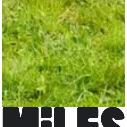
de 500 ml minimum.
Organisateur
Trail des Violettes
Voir la page Facebook
Choisir une Course
Trail 25 km
Inscriptions ouvertes
30,00 €
S'inscrire
S'inscrire
Trail 12 km
Inscriptions ouvertes
15,00 €
S'inscrire
S'inscrire
Randonnée 11 km
Inscriptions ouvertes
5,00 €
S'inscrire
S'inscrire