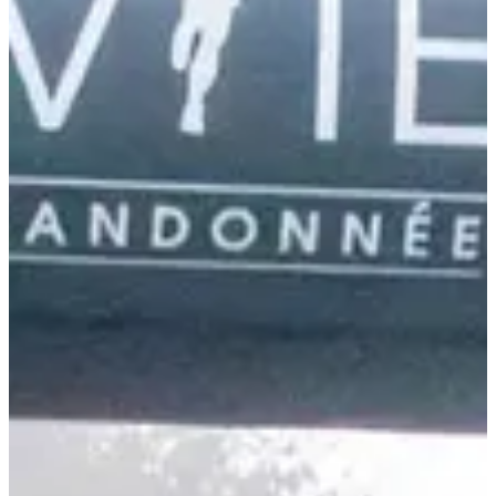
Un dimanche matin en Isère, à deux pas des balcons de la
Chartreuse et des lueurs d’automne. T’as mieux à faire ? Nous non
plus.
Ce que tu vas trouver sur place :
Deux formats, deux ambiances : 12 km / 350 D+ pour
dégourdir les jambes, 25 km / 700 D+ pour taper dans le dur
(en douceur) ;
Une ligne de départ et d’arrivée au stade de Virieu, pour allier
sport et convivialité ;
Des ravitos bien fournis sur les deux formats (gobelet perso
obligatoire, on reste propre jusqu’au bout) ;
Une remise des prix à midi tapante pour les plus véloces, les
plus valeureux… et les plus ponctuels.
Focus parcours :
Le petit format (12 km) fait le job : assez de montée pour sentir
passer l’effort, assez de nature pour se rappeler pourquoi on court.