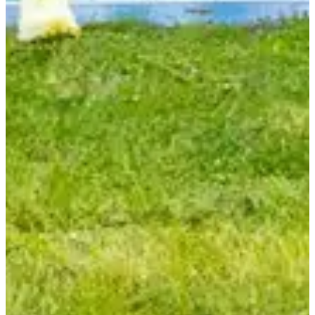
Retrait des dossards
📍 Sur place, au stade, dimanche 18 octobre à partir de 8h00
Clôture du retrait : 15 minutes avant chaque départ
🥤 Ravitaillements
Gobelet personnel obligatoire (aucun gobelet fourni sur les ravitos).
25 km : 2 ravitaillements complets + à l’arrivée
12 km : 1 ravitaillement complet + à l’arrivée
🎒 Matériel :
Aucun matériel obligatoire, mais :
On te recommande vivement de partir avec une réserve d’eau