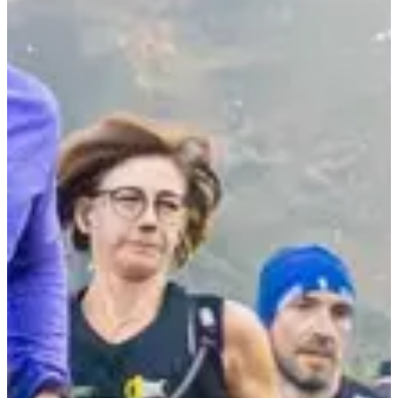
Tous
Trail
Marche
dim. 18 octobre 2026
Trail 25 km
25
km
+700
m
>19
ans
08:00
Trail
Trail court
Inscriptions
30,00 €
S'inscrire
S'inscrire
Trail 12 km
12
km