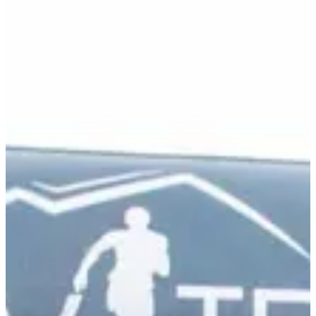
pratiques
Organisateur
oct.
18
Date
Dimanche 18 octobre 2026
Lieu
Val-de-Virieu
38 - Isère
Inscriptions
Ouverture le 6 juillet 2026
à 08:00
Fermeture le 18 septembre 2026
à 20:00
217 participants
en
2025
25 km ou 12 km. Des violettes… et du dénivelé.