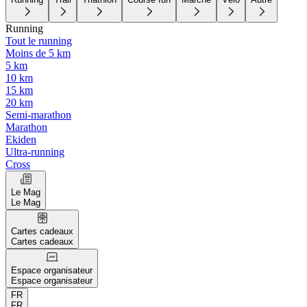
Running
Tout le running
Moins de 5 km
5 km
10 km
15 km
20 km
Semi-marathon
Marathon
Ekiden
Ultra-running
Cross
Le Mag
Le Mag
Cartes cadeaux
Cartes cadeaux
Espace organisateur
Espace organisateur
FR
FR