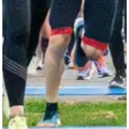
13 inscrits
Voir la liste
Voir la liste
Services inclus
Dossard
Ravitaillements
Bâtons autorisés
Toilettes
Infos pratiques
Départs / Arrivées :
📍 Stade de football de Virieu – Rue du Stade, 38730 Val-de-Virieu