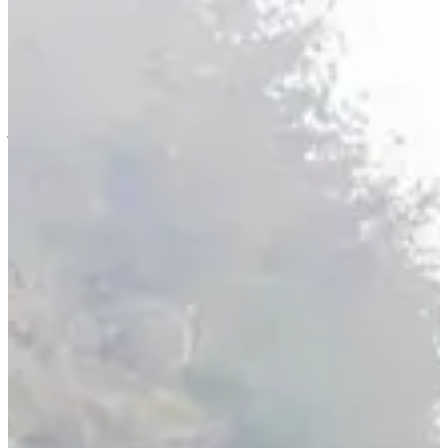
350 D+, un singletrack bien calé, et de quoi t’échapper du bitume
sans te cramer les mollets.
Le 25 km, lui, envoie du bois. 700 m de D+, des sentiers qui
s’élèvent, des relances qui piquent, des paysages qui réconcilient
avec le mois d’octobre. Ici, le trail joue la carte de l’authentique : pas
de surenchère, juste ce qu’il faut pour rentrer à la maison avec les
jambes qui tirent et le sourire qui va avec.
3 (très) bonnes raisons de participer :
T’offrir une vraie matinée de trail, sans passer la journée à la
montagne ;
C'est la première édition !
Découvrir le Val-de-Virieu en courant, au lieu de passer
devant en voiture.
Résultats :
2025
Courses