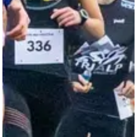
+350
m
>15
ans
09:00
Trail
Trail découverte
Inscriptions
15,00 €
S'inscrire
S'inscrire
Randonnée 11 km
11
km
+350
m
Marche
Randonnée pédestre
Inscriptions
5,00 €
S'inscrire
S'inscrire
Liste des inscrits