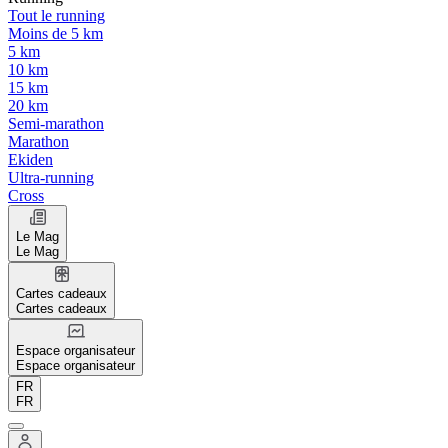
Tout le running
Moins de 5 km
5 km
10 km
15 km
20 km
Semi-marathon
Marathon
Ekiden
Ultra-running
Cross
Le Mag
Le Mag
Cartes cadeaux
Cartes cadeaux
Espace organisateur
Espace organisateur
FR
FR