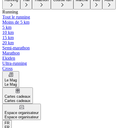
Running
Tout le running
Moins de 5 km
5 km
10 km
15 km
20 km
Semi-marathon
Marathon
Ekiden
Ultra-running
Cross
Le Mag
Le Mag
Cartes cadeaux
Cartes cadeaux
Espace organisateur
Espace organisateur
FR
FR