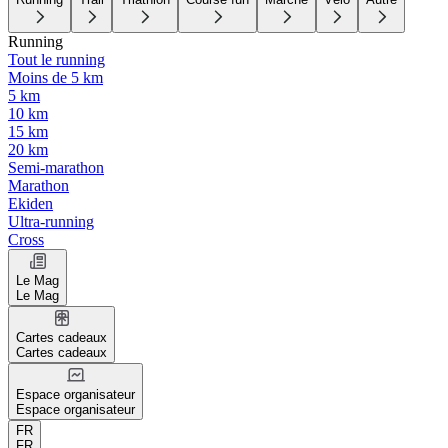
Running
Tout le running
Moins de 5 km
5 km
10 km
15 km
20 km
Semi-marathon
Marathon
Ekiden
Ultra-running
Cross
Le Mag
Le Mag
Cartes cadeaux
Cartes cadeaux
Espace organisateur
Espace organisateur
FR
FR