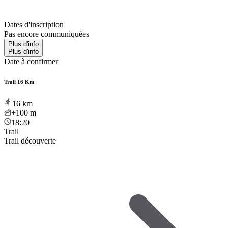
Dates d'inscription
Pas encore communiquées
Plus d'info
Plus d'info
Date à confirmer
Trail 16 Km
16
km
+100
m
18:20
Trail
Trail découverte