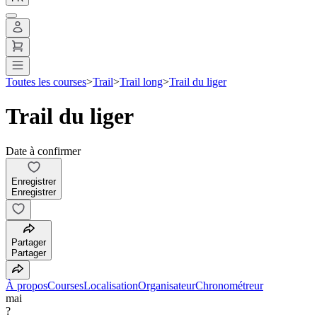
Toutes les courses
>
Trail
>
Trail long
>
Trail du liger
Trail du liger
Date à confirmer
Enregistrer
Enregistrer
Partager
Partager
À propos
Courses
Localisation
Organisateur
Chronométreur
mai
?