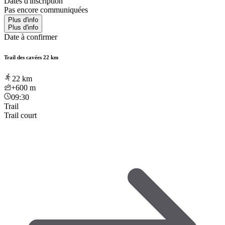
Dates d'inscription
Pas encore communiquées
Plus d'info
Plus d'info
Date à confirmer
Trail des cavées 22 km
22
km
+600
m
09:30
Trail
Trail court