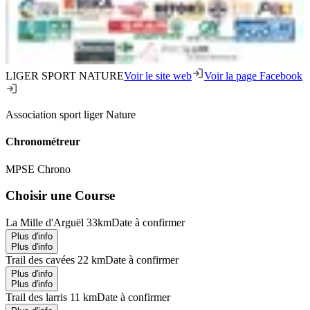
LIGER SPORT NATURE
Voir le site web
Voir la page Facebook
Association sport liger Nature
Chronométreur
MPSE Chrono
Choisir une Course
La Mille d'Arguël 33km
Date à confirmer
Plus d'info
Plus d'info
Trail des cavées 22 km
Date à confirmer
Plus d'info
Plus d'info
Trail des larris 11 km
Date à confirmer