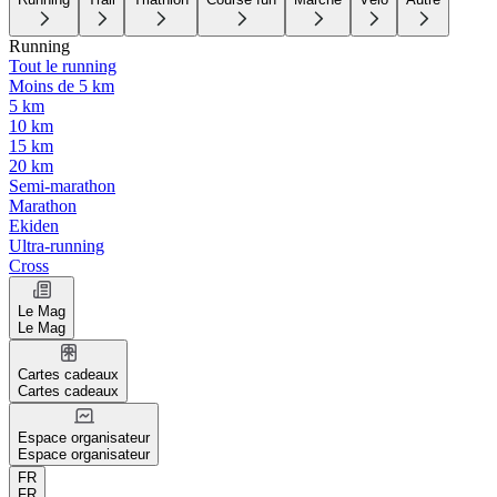
Running
Tout le running
Moins de 5 km
5 km
10 km
15 km
20 km
Semi-marathon
Marathon
Ekiden
Ultra-running
Cross
Le Mag
Le Mag
Cartes cadeaux
Cartes cadeaux
Espace organisateur
Espace organisateur
FR
FR