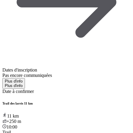
Dates d'inscription
Pas encore communiquées
Plus d'info
Plus d'info
Date à confirmer
Trail des larris 11 km
11
km
+250
m
10:00
Trail