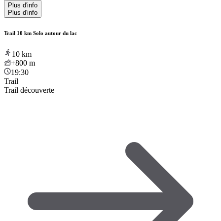
Plus d'info
Plus d'info
Trail 10 km Solo autour du lac
10
km
+800
m
19:30
Trail
Trail découverte