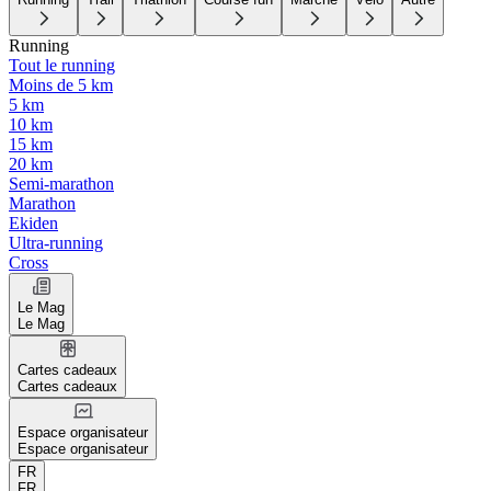
Running
Tout le running
Moins de 5 km
5 km
10 km
15 km
20 km
Semi-marathon
Marathon
Ekiden
Ultra-running
Cross
Le Mag
Le Mag
Cartes cadeaux
Cartes cadeaux
Espace organisateur
Espace organisateur
FR
FR