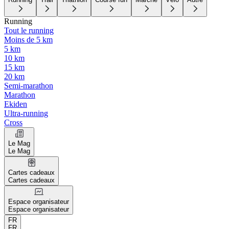
Running
Tout le running
Moins de 5 km
5 km
10 km
15 km
20 km
Semi-marathon
Marathon
Ekiden
Ultra-running
Cross
Le Mag
Le Mag
Cartes cadeaux
Cartes cadeaux
Espace organisateur
Espace organisateur
FR
FR