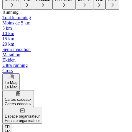
Running
Tout le running
Moins de 5 km
5 km
10 km
15 km
20 km
Semi-marathon
Marathon
Ekiden
Ultra-running
Cross
Le Mag
Le Mag
Cartes cadeaux
Cartes cadeaux
Espace organisateur
Espace organisateur
FR
FR