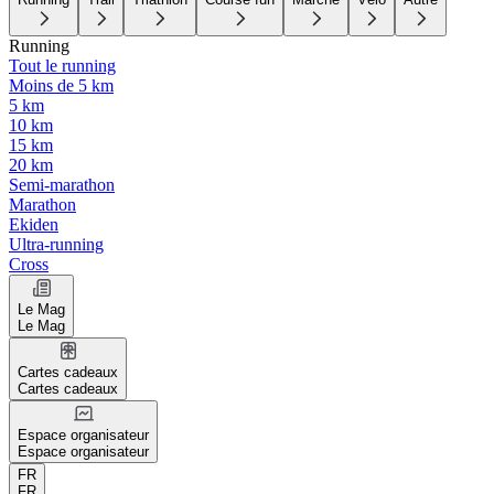
Running
Tout le running
Moins de 5 km
5 km
10 km
15 km
20 km
Semi-marathon
Marathon
Ekiden
Ultra-running
Cross
Le Mag
Le Mag
Cartes cadeaux
Cartes cadeaux
Espace organisateur
Espace organisateur
FR
FR