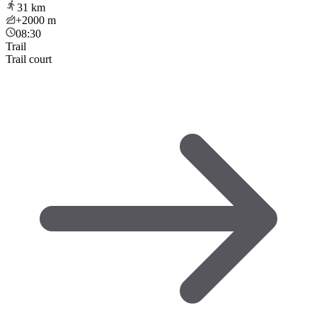
31
km
+2000
m
08:30
Trail
Trail court