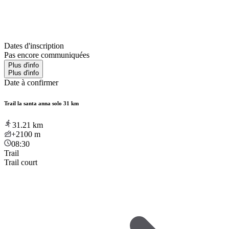
Dates d'inscription
Pas encore communiquées
Plus d'info
Plus d'info
Date à confirmer
Trail la santa anna solo 31 km
31.21
km
+2100
m
08:30
Trail
Trail court