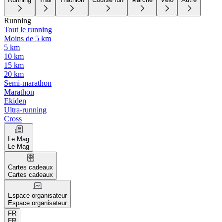
Running
Tout le running
Moins de 5 km
5 km
10 km
15 km
20 km
Semi-marathon
Marathon
Ekiden
Ultra-running
Cross
Le Mag
Le Mag
Cartes cadeaux
Cartes cadeaux
Espace organisateur
Espace organisateur
FR
FR