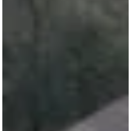
Dates d'inscription
Pas encore communiquées
Plus d'info
Plus d'info
Date à confirmer
Trail 12 km
12
km
+550
m
09:00
Trail
Trail découverte