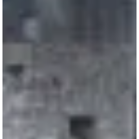
repas savoyard optionnel à 13h00.
Ravitaillements complets au km 11 (25 km) et au km 9 (12
km), ainsi qu’à l’arrivée.
Focus sur le parcours :
Le grand parcours t’emmènera à travers des paysages variés et
somptueux : Depuis Saint-Pierre d'Albigny, cap sur Saint-Jean-de-
la-Porte et la montée de Combefolle, qui te mène au sentier des
Mules. À Montlambert (850 m), les vues sont époustouflantes avant
de rejoindre le ravitaillement au km 11 à Roissarvaz.
Rechargé, tu poursuis sur le paravalanche, la route du col du Frêne
et La Plantaz, avant de traverser une piste forestière jusqu’à
Plamont. Le retour, fluide mais toujours grandiose, te fait passer par
le Chapeau, Saint-Pierre (La Montaz), le réservoir des Allues, un
dernier passage à Roissarvaz, et Albigny, pour une arrivée festive à
la salle polyvalente de la Treille.
3 très bonnes raisons de venir :