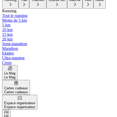
Running
Tout le running
Moins de 5 km
5 km
10 km
15 km
20 km
Semi-marathon
Marathon
Ekiden
Ultra-running
Cross
Le Mag
Le Mag
Cartes cadeaux
Cartes cadeaux
Espace organisateur
Espace organisateur
FR
FR