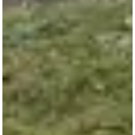
Dates d'inscription
Pas encore communiquées
Plus d'info
Plus d'info
Date à confirmer
Marche nordique 11 km
11
km