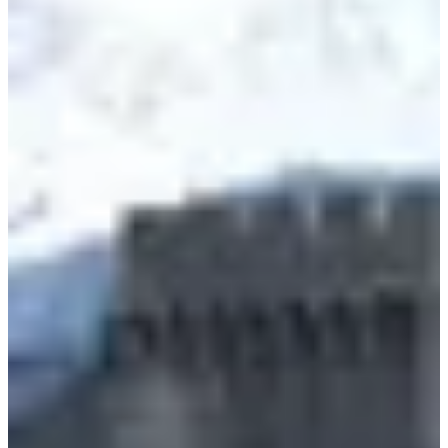
À propos
Courses
Localisation
Organisateur
mars
?
Date
Mars 2027
Date à confirmer
Lieu
Saint-Pierre-d'Albigny
73 - Savoie
688 participants
en
2026
Viens relever le défi du Trail du printemps chronométré et avec
classement à Saint-Pierre d'Albigny !
Ce que tu vas trouver sur place :
4 formats au choix : trail de 12 km, trail de 25 km, une marche
sportive de 11 km ou une marche familiale de 10 km pour
profiter tranquillement.
Un apéro offert à midi pour tous les participants, suivi d’un