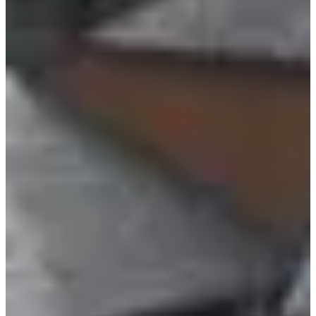
Dates d'inscription
Pas encore communiquées
Plus d'info
Plus d'info
Date à confirmer
Trail 12 km non chronométré