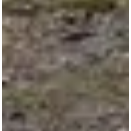
Voir le site web
Choisir une Course
Trail 25 km
Date à confirmer
Plus d'info
Plus d'info
Trail 12 km
Date à confirmer
Plus d'info
Plus d'info
Trail 12 km non chronométré
Date à confirmer
Plus d'info
Plus d'info
Marche familiale 10 km
Date à confirmer
Plus d'info