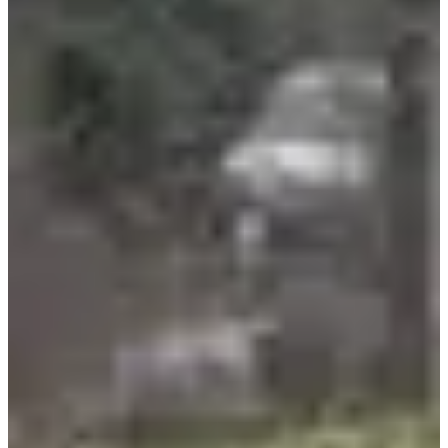
Dates d'inscription
Pas encore communiquées
Plus d'info
Plus d'info
Date à confirmer
Marche familiale 10 km
10
km
09:15
Marche
Randonnée pédestre