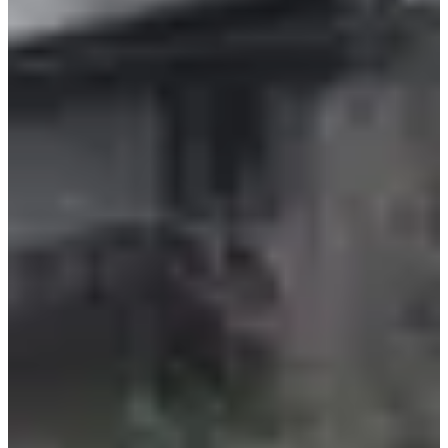
12
km
+550
m
09:05
Trail
Trail découverte