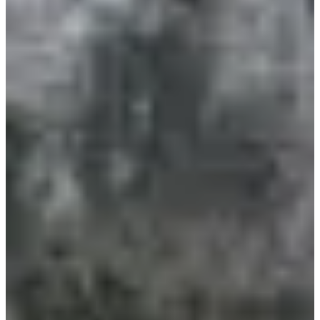
Une ambiance chaleureuse avec l’animation musicale de
l'orchestre Les givrés.
L’apéro convivial et le repas savoyard à partager après
l’effort.
Des parcours sublimes au cœur des paysages alpins.
Résultats :
2026
Courses
Tous
Trail
Marche
mars 2027
Date à confirmer
Trail 25 km
25
km
+1280
m