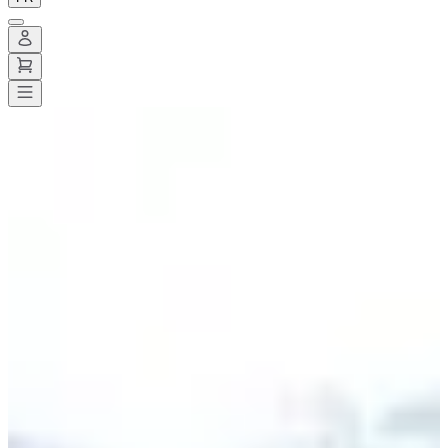
Toutes les courses
>
Trail
>
Trail court
>
Trail du printemps
Trail du printemps
Date à confirmer
Enregistrer
Enregistrer
Partager
Partager
Voir toutes les photos
Voir toutes les photos
1 / 6