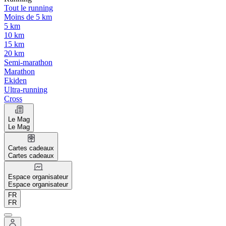
Tout le running
Moins de 5 km
5 km
10 km
15 km
20 km
Semi-marathon
Marathon
Ekiden
Ultra-running
Cross
Le Mag
Le Mag
Cartes cadeaux
Cartes cadeaux
Espace organisateur
Espace organisateur
FR
FR