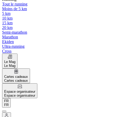
Tout le running
Moins de 5 km
5 km
10 km
15 km
20 km
Semi-marathon
Marathon
Ekiden
Ultra-running
Cross
Le Mag
Le Mag
Cartes cadeaux
Cartes cadeaux
Espace organisateur
Espace organisateur
FR
FR