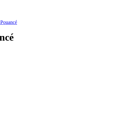
e Pouancé
ancé