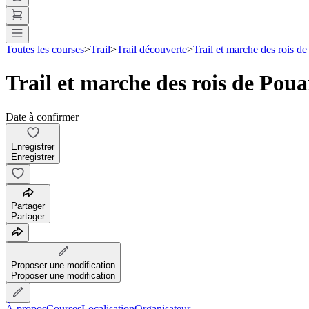
Toutes les courses
>
Trail
>
Trail découverte
>
Trail et marche des rois d
Trail et marche des rois de Pou
Date à confirmer
Enregistrer
Enregistrer
Partager
Partager
Proposer une modification
Proposer une modification
À propos
Courses
Localisation
Organisateur