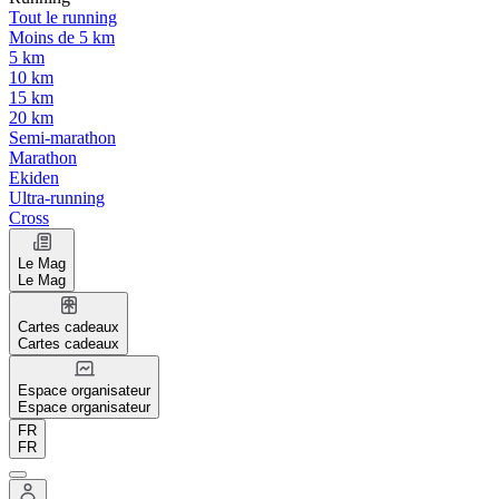
Tout le running
Moins de 5 km
5 km
10 km
15 km
20 km
Semi-marathon
Marathon
Ekiden
Ultra-running
Cross
Le Mag
Le Mag
Cartes cadeaux
Cartes cadeaux
Espace organisateur
Espace organisateur
FR
FR