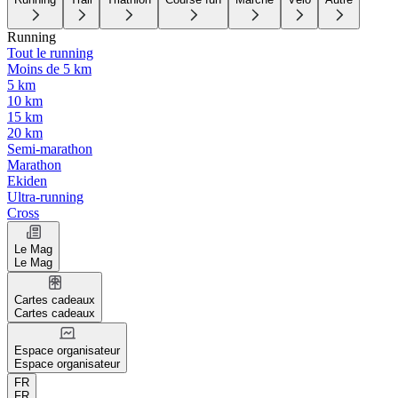
Running
Tout le running
Moins de 5 km
5 km
10 km
15 km
20 km
Semi-marathon
Marathon
Ekiden
Ultra-running
Cross
Le Mag
Le Mag
Cartes cadeaux
Cartes cadeaux
Espace organisateur
Espace organisateur
FR
FR