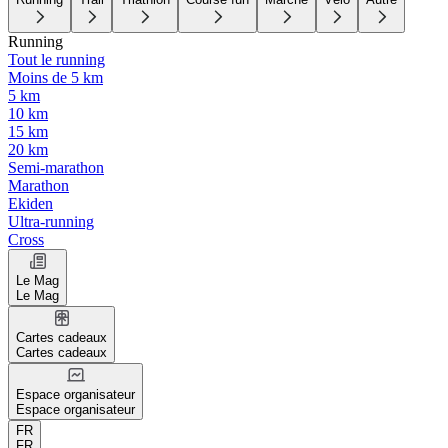
Running
Tout le running
Moins de 5 km
5 km
10 km
15 km
20 km
Semi-marathon
Marathon
Ekiden
Ultra-running
Cross
Le Mag
Le Mag
Cartes cadeaux
Cartes cadeaux
Espace organisateur
Espace organisateur
FR
FR