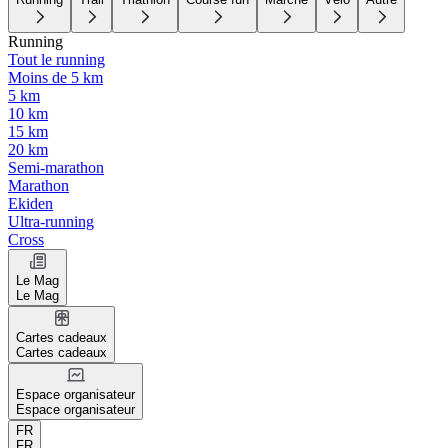
Running
Tout le running
Moins de 5 km
5 km
10 km
15 km
20 km
Semi-marathon
Marathon
Ekiden
Ultra-running
Cross
Le Mag
Le Mag
Cartes cadeaux
Cartes cadeaux
Espace organisateur
Espace organisateur
FR
FR