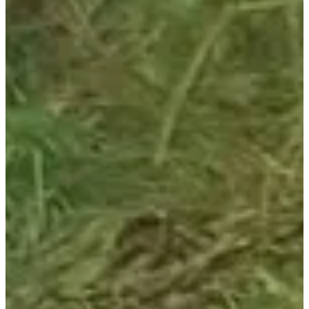
Dates d'inscription
Pas encore communiquées
Plus d'info
Plus d'info
Organisateur
Voir le site web
Voir la page Facebook
Choisir une Course
Trail le bambi 1 km
Date à confirmer
Plus d'info
Plus d'info
Trail le faon 2 km
Date à confirmer
Plus d'info
Plus d'info
Trail le sanglier 28 km
Date à confirmer