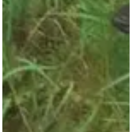
15
km
+50
m
09:45
Trail
Trail découverte