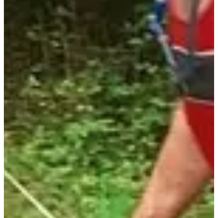
Dates d'inscription
Pas encore communiquées
Plus d'info
Plus d'info
Date à confirmer
Trail le sanglier 28 km