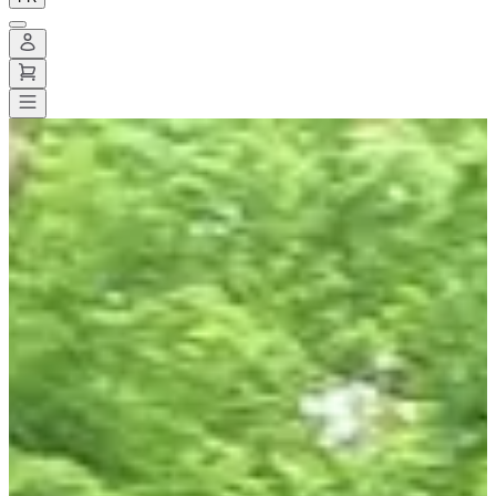
Toutes les courses
>
Trail
>
Trail court
>
Trail la Cercottoise
Trail la Cercottoise
Date à confirmer
Enregistrer
Enregistrer
Partager
Partager
Voir toutes les photos
Voir toutes les photos
1 / 9