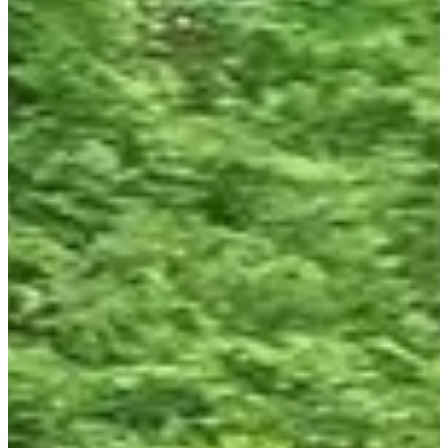
autosuffisance.
Recommandation pour la course :
• Une tenue qui ne craint pas grand chose mais confortable tout de
même pour courir.
• Éventuellement un petit sac de trail pour emporter à boire et un
petit truc à manger surtout sur le 28 km.
Les résultats de la dernière édition :
•
La cercottoise 2023
(145 participants)
Courses
mai 2027
Date à confirmer
Trail le bambi 1 km