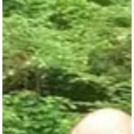
1
km
09:15
Trail
Trail découverte