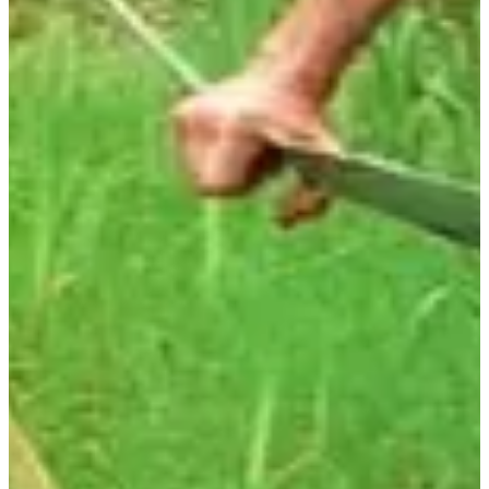
28
km
+50
m
09:15
Trail
Trail court