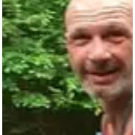
Dates d'inscription
Pas encore communiquées
Plus d'info
Plus d'info
Date à confirmer
Trail le faon 2 km
2
km
09:15
Trail
Trail découverte