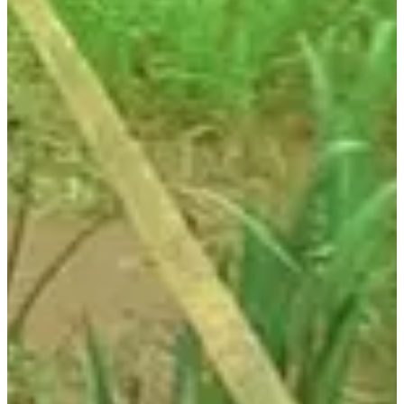
Dates d'inscription
Pas encore communiquées
Plus d'info
Plus d'info
Date à confirmer
Trail le chevreuil 10 km
10
km
09:30
Trail
Trail découverte