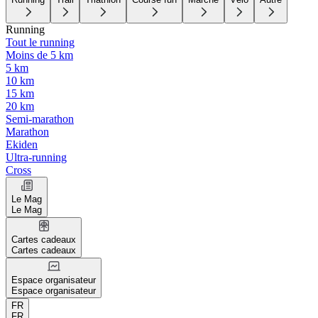
Running
Tout le running
Moins de 5 km
5 km
10 km
15 km
20 km
Semi-marathon
Marathon
Ekiden
Ultra-running
Cross
Le Mag
Le Mag
Cartes cadeaux
Cartes cadeaux
Espace organisateur
Espace organisateur
FR
FR