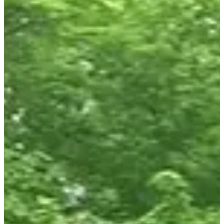
À propos
Courses
Localisation
Organisateur
mai
?
Date
Mai 2027
Date à confirmer
Lieu
Cercottes
45 - Loiret
Une aventure en forêt dans des tourbières avec un pont de singe, des
passages d'eau et surtout du fun ! C'est ce qui t'attend en participant
à ce
trail situé dans le département du Loiret
en région Centre-Val de
Loire.
Le parcours comprend une boucle de 28 km, mêlant la découverte
de ruines et de mares, ainsi qu'une boucle de 15 km et une autre de
10 km. Et sans oublier un parcours enfants !
Concernant les ravitaillements, il y aura une collation au départ et à
l'arrivée, 1 ravitaillement sur le 15 km et 2 ravitaillements sur le 28
km. En dehors de ces ravitaillements, tu devras être en