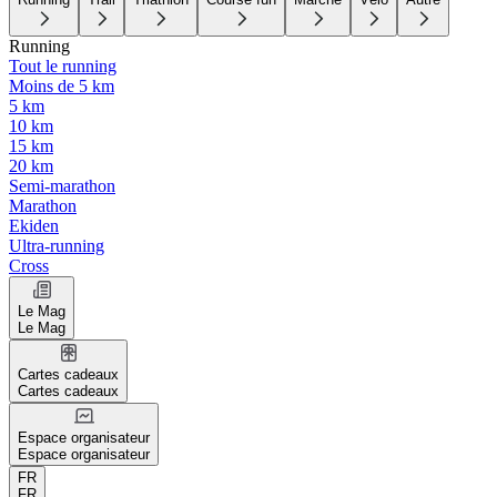
Running
Tout le running
Moins de 5 km
5 km
10 km
15 km
20 km
Semi-marathon
Marathon
Ekiden
Ultra-running
Cross
Le Mag
Le Mag
Cartes cadeaux
Cartes cadeaux
Espace organisateur
Espace organisateur
FR
FR