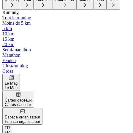
Running
Tout le running
Moins de 5 km
5 km
10 km
15 km
20 km
Semi-marathon
Marathon
Ekiden
Ultra-running
Cross
Le Mag
Le Mag
Cartes cadeaux
Cartes cadeaux
Espace organisateur
Espace organisateur
FR
FR