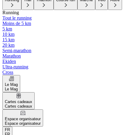
Running
Tout le running
Moins de 5 km
5 km
10 km
15 km
20 km
Semi-marathon
Marathon
Ekiden
Ultra-running
Cross
Le Mag
Le Mag
Cartes cadeaux
Cartes cadeaux
Espace organisateur
Espace organisateur
FR
FR