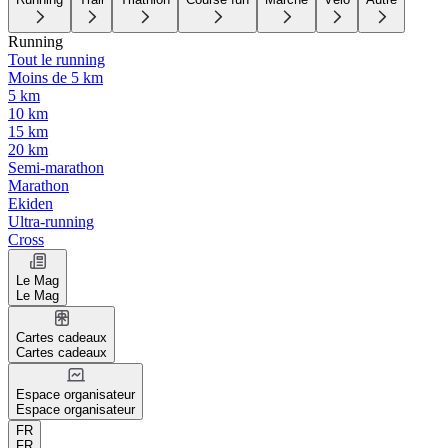
Running
Tout le running
Moins de 5 km
5 km
10 km
15 km
20 km
Semi-marathon
Marathon
Ekiden
Ultra-running
Cross
Le Mag
Le Mag
Cartes cadeaux
Cartes cadeaux
Espace organisateur
Espace organisateur
FR
FR