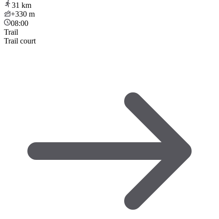
31
km
+330
m
08:00
Trail
Trail court