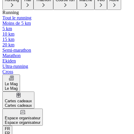
Running
Tout le running
Moins de 5 km
5 km
10 km
15 km
20 km
Semi-marathon
Marathon
Ekiden
Ultra-running
Cross
Le Mag
Le Mag
Cartes cadeaux
Cartes cadeaux
Espace organisateur
Espace organisateur
FR
FR