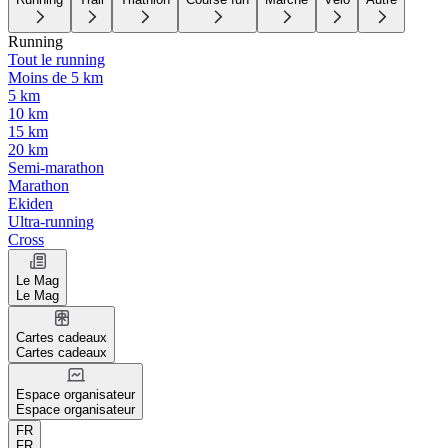
Running
Tout le running
Moins de 5 km
5 km
10 km
15 km
20 km
Semi-marathon
Marathon
Ekiden
Ultra-running
Cross
Le Mag
Le Mag
Cartes cadeaux
Cartes cadeaux
Espace organisateur
Espace organisateur
FR
FR