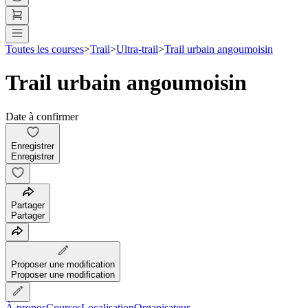
Toutes les courses
>
Trail
>
Ultra-trail
>
Trail urbain angoumoisin
Trail urbain angoumoisin
Date à confirmer
Enregistrer
Enregistrer
Partager
Partager
Proposer une modification
Proposer une modification
À propos
Courses
Localisation
Organisateur