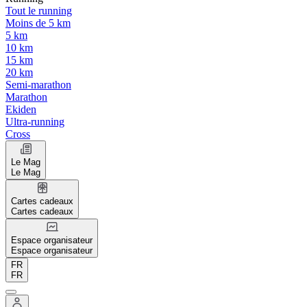
Tout le running
Moins de 5 km
5 km
10 km
15 km
20 km
Semi-marathon
Marathon
Ekiden
Ultra-running
Cross
Le Mag
Le Mag
Cartes cadeaux
Cartes cadeaux
Espace organisateur
Espace organisateur
FR
FR