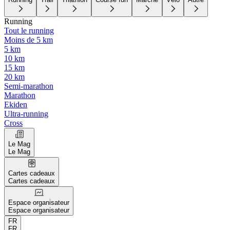
Running
Tout le running
Moins de 5 km
5 km
10 km
15 km
20 km
Semi-marathon
Marathon
Ekiden
Ultra-running
Cross
Le Mag
Le Mag
Cartes cadeaux
Cartes cadeaux
Espace organisateur
Espace organisateur
FR
FR