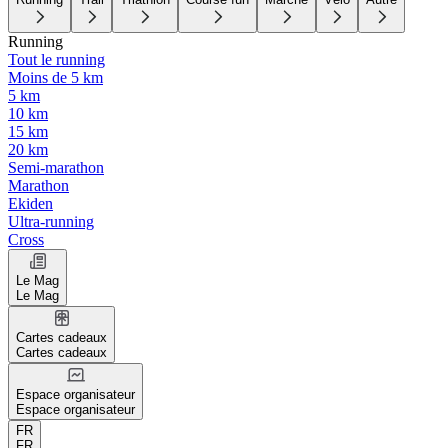
Running
Tout le running
Moins de 5 km
5 km
10 km
15 km
20 km
Semi-marathon
Marathon
Ekiden
Ultra-running
Cross
Le Mag
Le Mag
Cartes cadeaux
Cartes cadeaux
Espace organisateur
Espace organisateur
FR
FR