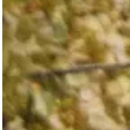
1 / 6
À propos
Courses
Localisation
Organisateur
oct.
25
Date
Dimanche 25 octobre 2026
Lieu
Nantes
44 - Loire-Atlantique
1850 participants
en
2025
Courses
Tous
Running
Trail
dim. 25 octobre 2026
Boucle des hérons