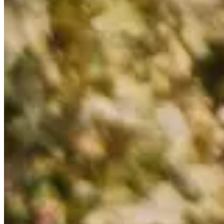
8.4
km
+120
m
09:15
Running
10 km