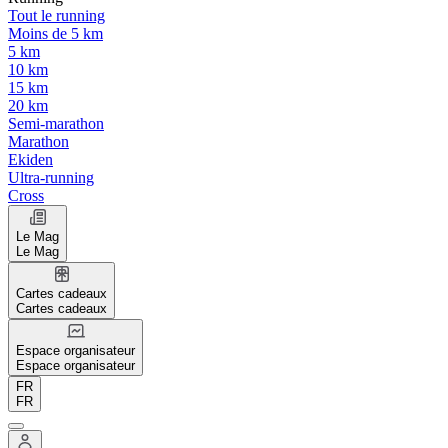
Tout le running
Moins de 5 km
5 km
10 km
15 km
20 km
Semi-marathon
Marathon
Ekiden
Ultra-running
Cross
Le Mag
Le Mag
Cartes cadeaux
Cartes cadeaux
Espace organisateur
Espace organisateur
FR
FR