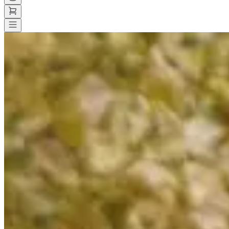
Toutes les courses
>
Trail
>
Trail découverte
>
Trail urbain nantais - Tou
Trail urbain nantais - Tour de 
Enregistrer
Enregistrer
Partager
Partager
Proposer une modification
Proposer une modification
Voir toutes les photos
Voir toutes les photos