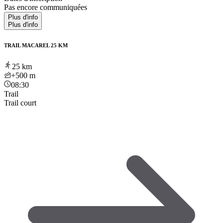
Pas encore communiquées
Plus d'info
Plus d'info
TRAIL MACAREL 25 KM
25
km
+500
m
08:30
Trail
Trail court