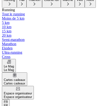
Running
Tout le running
Moins de 5 km
5 km
10 km
15 km
20 km
Semi-marathon
Marathon
Ekiden
Ultra-running
Cross
Le Mag
Le Mag
Cartes cadeaux
Cartes cadeaux
Espace organisateur
Espace organisateur
FR
FR