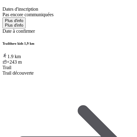
Dates d'inscription
Pas encore communiquées
Plus d'info
Plus d'info
Date à confirmer
Trailduro kids 1,9 km
1.9
km
+243
m
Trail
Trail découverte