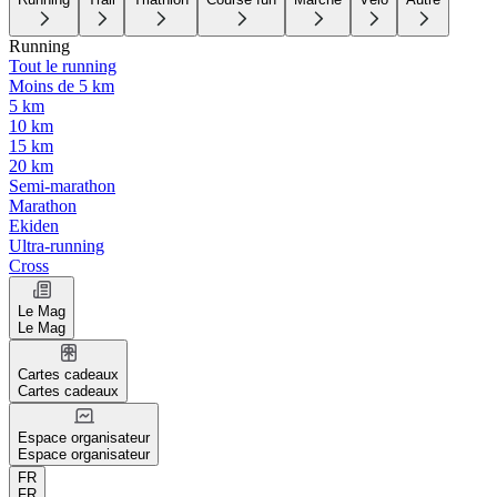
Running
Tout le running
Moins de 5 km
5 km
10 km
15 km
20 km
Semi-marathon
Marathon
Ekiden
Ultra-running
Cross
Le Mag
Le Mag
Cartes cadeaux
Cartes cadeaux
Espace organisateur
Espace organisateur
FR
FR